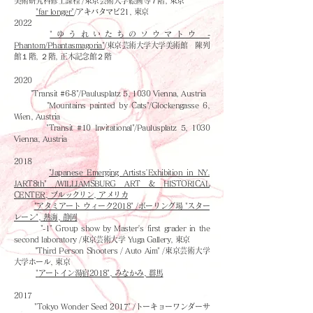
美術研究科修士課程"/東京芸術大学絵画等７階, 東京
"far longer"
/アキバタマビ21, 東京
2022
"ゆうれいたちのソウマトウ -
Phantom/Phantasmagoria"
/東京芸術大学大学美術館 陳列
館１階, ２階, 正木記念館２階
2020
"Transit #6-8"/Paulusplatz 5, 1030 Vienna, Austria
"Mountains painted by Cats"/Glockengasse 6,
Wien, Austria
"Transit #10 Invitational"/Paulusplatz 5, 1030
Vienna, Austria​
2018
"Japanese Emerging Artists'Exhibition in NY.
JART8th" /WILLIAMSBURG ART &
HISTORICAL
CENTER, ブルックリン, アメリカ
"アタミアート ウィーク2018" /ボーリング場 "スター
レーン", 熱海, 静岡
"-1" Group show by Master's first grader in the
second laboratory /東京芸術大学 Yuga Gallery, 東京
"Third Person Shooters / Auto Aim" /東京芸術大学
大学ホール, 東京
"
アートイン湯宿2018", みなかみ, 群馬
2017
"Tokyo Wonder Seed 2017" /トーキョーワンダーサ