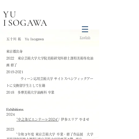
YU
I
SOGAWA
English
五十川 祐 Yu Isogawa
東京都出身
2022 東京芸術大学大学院美術研究科修士課程美術専攻油
画 修了
2019-2021
ウィーン応用芸術大学 サイトスペシフィックアー
トに交換留学生として在籍
2018 多摩美術大学油画科 卒業
Exhibitions
2024
"中之条ビエンナーレ2024"
/ 伊参エリア やませ
2023
"令和３年度 東京芸術大学 卒業・修了作品展 大学