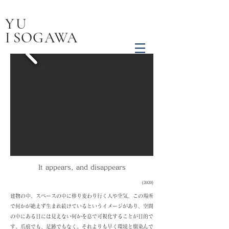
YU
I
SOGAWA
It appears, and disappears
(2020)
建物の中、スペースの中に移り変わり行く人や空気、この場所
で何かが絶えず生まれ続けているというイメージがあり、空間
の中にある目には見えない何かを息で可視化することが目的で
す。爪痕でも、足跡でもなく。それよりも早く環境と馴染んで